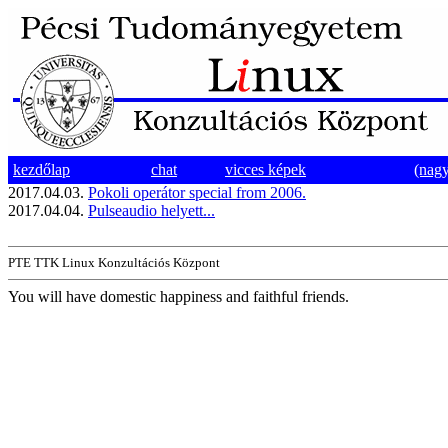
kezdőlap
chat
vicces képek
(nagy
2017.04.03.
Pokoli operátor special from 2006.
2017.04.04.
Pulseaudio helyett...
PTE TTK Linux Konzultációs Központ
You will have domestic happiness and faithful friends.